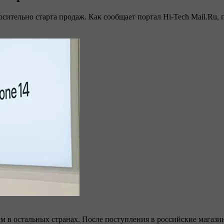
осительно старта продаж. Как сообщает портал Hi-Tech Mail.Ru,
м в остальных странах. После поступления в российские магазин