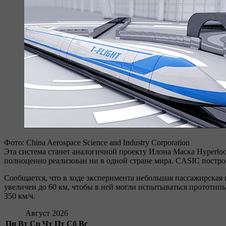
Фото: China Aerospace Science and Industry Corporation
Эта система станет аналогичной проекту Илона Маска Hyperloop
полноценно реализован ни в одной стране мира. CASIC построи
Сообщается, что в ходе эксперимента небольшая пассажирская к
увеличен до 60 км, чтобы в ней могли испытываться прототипы
350 км/ч.
Август 2026
Пн
Вт
Ср
Чт
Пт
Сб
Вс