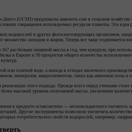
-Диего (UCSD) предложила заменить сою в сельском хозяйстве 
овиях сокращения используемых ресурсов планеты. Эта идея расс
их водорослей и других фотосинтезирующих организмов, напри
т множество липидов и жиров. Теперь все чаще поднимается воп
 167 раз больше пищевой массы в год, чем кукуруза, при испол
 белка в Европе и 50 процентов общего количества используемо
культур.
й или соленой воде, а иногда в отходах молочного производств
минов, минералов, макроэлементов, таких как аминокислоты и 
я реализации этого подхода. Прежде всего перед учеными стоит
 более высокий уровень получаемой массы, увеличение количеств
ения в продукте астаксантина — антиоксидантного пигмента, к
мутаций. Другие эксперименты позволили увеличить количество
которых потребительских свойств водорослей, например, скорре
етверть