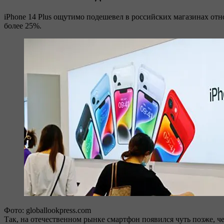
iPhone 14 Plus ощутимо подешевел в российских магазинах отн
более 25%.
Фото: globallookpress.com
Так, на отечественном рынке смартфон появился чуть позже, че