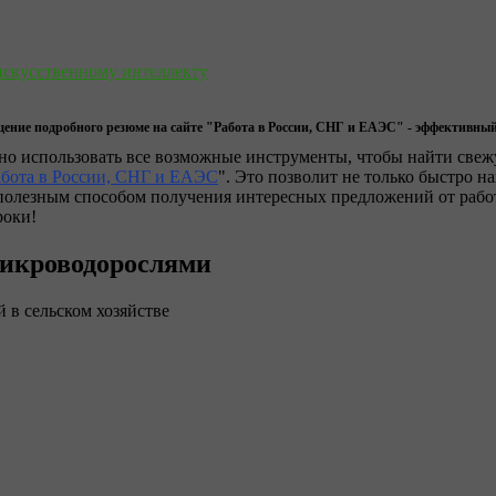
искусственному интеллекту
ение подробного резюме на сайте "Работа в России, СНГ и ЕАЭС" - эффективны
жно использовать все возможные инструменты, чтобы найти свеж
абота в России, СНГ и ЕАЭС
". Это позволит не только быстро н
полезным способом получения интересных предложений от работ
роки!
микроводорослями
й в сельском хозяйстве