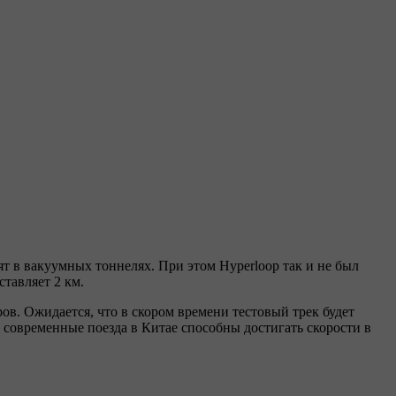
ят в вакуумных тоннелях. При этом Hyperloop так и не был
тавляет 2 км.
ров. Ожидается, что в скором времени тестовый трек будет
о современные поезда в Китае способны достигать скорости в