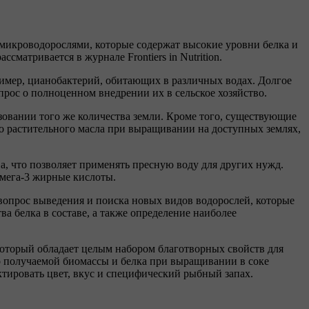
микроводорослями, которые содержат высокие уровни белка и
матривается в журнале Frontiers in Nutrition.
мер, цианобактерий, обитающих в различных водах. Долгое
рос о полноценном внедрении их в сельское хозяйство.
ьзовании того же количества земли. Кроме того, существующие
го растительного масла при выращивании на доступных землях,
а, что позволяет применять пресную воду для других нужд.
омега-3 жирные кислоты.
 вопрос выведения и поиска новых видов водорослей, которые
а белка в составе, а также определение наиболее
оторый обладает целым набором благотворных свойств для
 получаемой биомассы и белка при выращивании в соке
ктировать цвет, вкус и специфический рыбный запах.