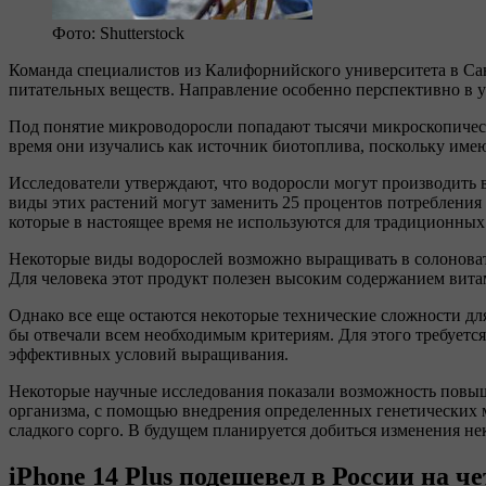
Фото: Shutterstock
Команда специалистов из Калифорнийского университета в Сан
питательных веществ. Направление особенно перспективно в усл
Под понятие микроводоросли попадают тысячи микроскопическ
время они изучались как источник биотоплива, поскольку имею
Исследователи утверждают, что водоросли могут производить в
виды этих растений могут заменить 25 процентов потребления
которые в настоящее время не используются для традиционных 
Некоторые виды водорослей возможно выращивать в солоновато
Для человека этот продукт полезен высоким содержанием вита
Однако все еще остаются некоторые технические сложности дл
бы отвечали всем необходимым критериям. Для этого требуется
эффективных условий выращивания.
Некоторые научные исследования показали возможность повыш
организма, с помощью внедрения определенных генетических 
сладкого сорго. В будущем планируется добиться изменения не
iPhone 14 Plus подешевел в России на ч