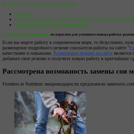
Перейти к основному содержимому
Главная
Yomiuri: страны G7 намерены принять план действий по 
Как быстро уснуть при бессоннице
Каталог последних вакансий
по отраслям для успешного поиска работы: размещ
Если вы ищете работу в современном мире, то безусловно, ну
размещение подробного резюме соискателя работы на сайте "
Р
качествами и навыками.
Размещение резюме на сайте
является 
добавьте свое резюме и получите новую работу в кратчайшие с
Рассмотрена возможность замены сои 
Frontiers in Nutrition: микроводоросли предложили заменить сое