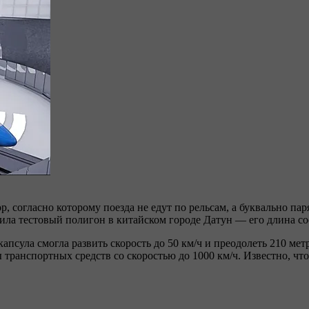
, согласно которому поезда не едут по рельсам, а буквально пар
ла тестовый полигон в китайском городе Датун — его длина сос
апсула смогла развить скорость до 50 км/ч и преодолеть 210 мет
 транспортных средств со скоростью до 1000 км/ч. Известно, чт