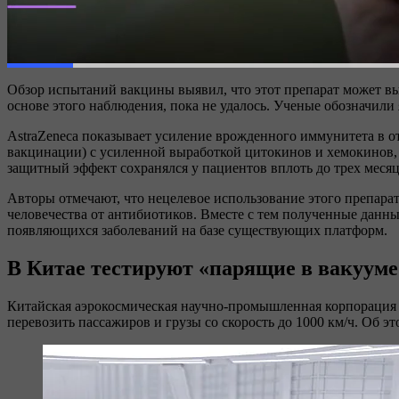
Обзор испытаний вакцины выявил, что этот препарат может в
основе этого наблюдения, пока не удалось. Ученые обозначил
AstraZeneca показывает усиление врожденного иммунитета в о
вакцинации) с усиленной выработкой цитокинов и хемокинов
защитный эффект сохранялся у пациентов вплоть до трех месяц
Авторы отмечают, что нецелевое использование этого препара
человечества от антибиотиков. Вместе с тем полученные данны
появляющихся заболеваний на базе существующих платформ.
В Китае тестируют «парящие в вакууме»
Китайская аэрокосмическая научно-промышленная корпорация (C
перевозить пассажиров и грузы со скорость до 1000 км/ч. Об э