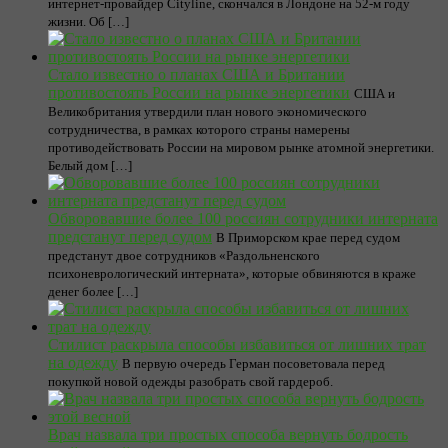
интернет-провайдер Cityline, скончался в Лондоне на 52-м году
жизни. Об […]
Стало известно о планах США и Британии
противостоять России на рынке энергетики
США и
Великобритания утвердили план нового экономического
сотрудничества, в рамках которого страны намерены
противодействовать России на мировом рынке атомной энергетики.
Белый дом […]
Обворовавшие более 100 россиян сотрудники интерната
предстанут перед судом
В Приморском крае перед судом
предстанут двое сотрудников «Раздольненского
психоневрологический интерната», которые обвиняются в краже
денег более […]
Стилист раскрыла способы избавиться от лишних трат
на одежду
В первую очередь Герман посоветовала перед
покупкой новой одежды разобрать свой гардероб.
Врач назвала три простых способа вернуть бодрость