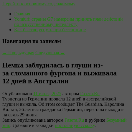
Перейти к основному содержимому
Главная
Yomiuri: страны G7 намерены принять план действий
по искусственному интеллекту
Как быстро уснуть при бессоннице
Навигация по записям
←
Предыдущая
Следующая
→
Немка заблудилась в глуши из-
за сломанного фургона и выживала
12 дней в Австралии
Опубликовано
11 июля, 2025
автором
Газета.Ru
Туристка из Германии провела 12 дней в австралийской
глуши и выжила. Об этом сообщает The Guardian. Каролина
Вильга, 26-летняя гражданка Германии, перестала выходить
на связь 29 июня.
Запись опубликована автором
Газета.Ru
в рубрике
Безумный
мир
. Добавьте в закладки
постоянную ссылку
.