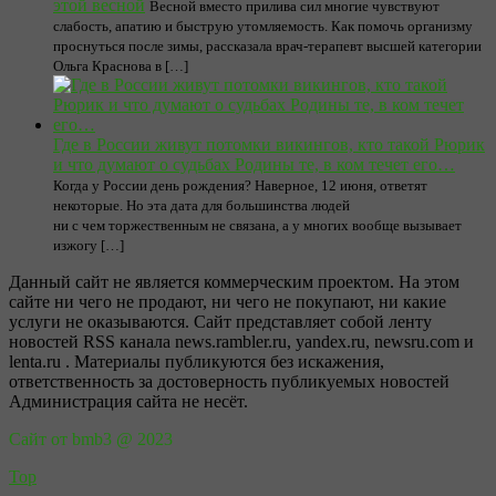
этой весной
Весной вместо прилива сил многие чувствуют
слабость, апатию и быструю утомляемость. Как помочь организму
проснуться после зимы, рассказала врач-терапевт высшей категории
Ольга Краснова в […]
Где в России живут потомки викингов, кто такой Рюрик
и что думают о судьбах Родины те, в ком течет его…
Когда у России день рождения? Наверное, 12 июня, ответят
некоторые. Но эта дата для большинства людей
ни с чем торжественным не связана, а у многих вообще вызывает
изжогу […]
Данный сайт не является коммерческим проектом. На этом
сайте ни чего не продают, ни чего не покупают, ни какие
услуги не оказываются. Сайт представляет собой ленту
новостей RSS канала news.rambler.ru, yandex.ru, newsru.com и
lenta.ru . Материалы публикуются без искажения,
ответственность за достоверность публикуемых новостей
Администрация сайта не несёт.
Сайт от bmb3 @ 2023
Top