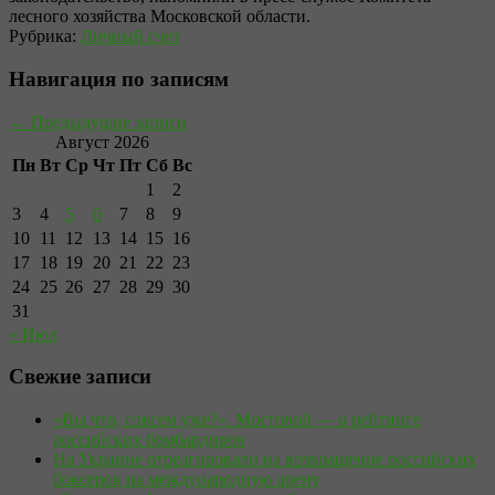
лесного хозяйства Московской области.
Рубрика:
Личный счет
Навигация по записям
←
Предыдущие записи
Август 2026
Пн
Вт
Ср
Чт
Пт
Сб
Вс
1
2
3
4
5
6
7
8
9
10
11
12
13
14
15
16
17
18
19
20
21
22
23
24
25
26
27
28
29
30
31
« Июл
Свежие записи
«Вы что, совсем уже?». Мостовой — о рейтинге
российских бомбардиров
На Украине отреагировали на возвращение российских
боксеров на международную арену