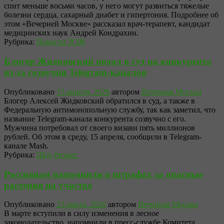
спит меньше восьми часов, у него могут развиться тяжелые
болезни сердца, сахарный диабет и гипертония. Подробнее об
этом «Вечерней Москве» рассказал врач-терапевт, кандидат
медицинских наук Андрей Кондрахин.
Рубрика:
Новости ЗОЖ
Блогер Жидковский подал в суд на конкурента
из-за созвучия Telegram-каналов
Опубликовано
15 апреля, 2026
автором
Вечерняя Москва
Блогер Алексей Жидковский обратился в суд, а также в
Федеральную антимонопольную службу, так как заметил, что
название Telegram-канала конкурента созвучно с его.
Мужчина потребовал от своего визави пять миллионов
рублей. Об этом в среду, 15 апреля, сообщили в Telegram-
канале Mash.
Рубрика:
Шоу-бизнес
Россиянам напомнили о штрафах за опасные
растения на участке
Опубликовано
23 марта, 2026
автором
Вечерняя Москва
В марте вступили в силу изменения в лесное
законодательство, напомнили в пресс-службе Комитета