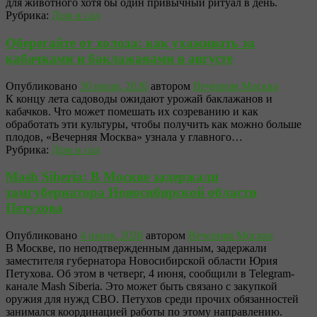
для животного хотя бы один привычный ритуал в день.
Рубрика:
Дом и сад
Оберегайте от холода: как ухаживать за
кабачками и баклажанами в августе
Опубликовано
30 июля, 2026
автором
Вечерняя Москва
К концу лета садоводы ожидают урожай баклажанов и
кабачков. Что может помешать их созреванию и как
обработать эти культуры, чтобы получить как можно больше
плодов, «Вечерняя Москва» узнала у главного…
Рубрика:
Дом и сад
Mash Siberia: В Москве задержали
замгубернатора Новосибирской области
Петухова
Опубликовано
4 июня, 2026
автором
Вечерняя Москва
В Москве, по неподтвержденным данным, задержали
заместителя губернатора Новосибирской области Юрия
Петухова. Об этом в четверг, 4 июня, сообщили в Telegram-
канале Mash Siberia. Это может быть связано с закупкой
оружия для нужд СВО. Петухов среди прочих обязанностей
занимался координацией работы по этому направлению.