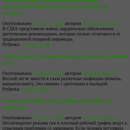
диетические рекомендации американских
ученых
Опубликовано
22 апреля, 2026
автором
Вечерняя Москва
В США представили новые, кардинально обновленные
диетические рекомендации, которые сильно отличаются от
традиционной пищевой пирамиды.
Рубрика:
Новости ЗОЖ
Офтальмолог Казанцев назвал правила гигиены
глаз
Опубликовано
21 апреля, 2026
автором
Вечерняя Москва
Весной легче занести в глаза различные инфекции (ячмень,
конъюнктивит). Это связано с цветением и пыльцой.
Рубрика:
Новости ЗОЖ
Будьте в режиме: как график сна влияет на
здоровье
Опубликовано
21 апреля, 2026
автором
Вечерняя Москва
Несоблюдение режима сна и плотный рабочий график ведут к
серьезным проблемам со здоровьем. Если человек регулярно