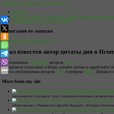
Перейти к основному содержимому
Главная
Yomiuri: страны G7 намерены принять план действий по 
Как быстро уснуть при бессоннице
Навигация по записям
←
Предыдущая
Следующая
→
Стал известен автор цитаты дня в Hrum
Опубликовано
4 мая, 2025
автором
Cq.ru
Ежедневное испытание в Hrum: узнайте автора и заработайте б
Запись опубликована автором
Cq.ru
в рубрике
Игры
. Добавьте
More from my site
член комитета Госдумы по труду, социальной политике и делам ветеран
«Новаторская», «Университет Дружбы Народов», «Генерала Тюленева»