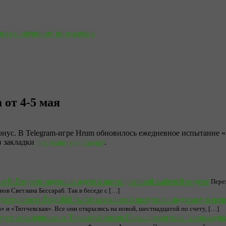
искусственному интеллекту
 от 4-5 мая
онус. В Telegram-игре Hrum обновилось ежедневное испытание «
 в закладки
постоянную ссылку
.
В Госдуме оценили идею о шестидневной рабочей неделе
Пере
ов Светлана Бессараб. Так в беседе с […]
Еще 800 тысяч москвичей получили подземку в пеш
 и «Тютчевская». Все они открылись на новой, шестнадцатой по счету, […]
Алисия Паркс проиграла Александре