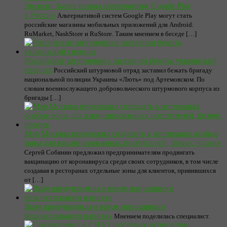
Эксперт Зыков назвал альтернативу Google Play
в России
Альтернативой систем Google Play могут стать
российские магазины мобильных приложений для Android:
RuMarket, NashStore и RuStore. Таким мнением в беседе […]
Российские штурмовики заставили бежать украинский
спецназ
Российский штурмовой отряд заставил бежать бригаду
национальной полиции Украины «Лють» под Артемовском. По
словам военнослужащего добровольческого штурмового корпуса из
бригады […]
Мэр Москвы предложил создавать в ресторанах особые
зоны для вакцинированных посетителей, бизнес против
Сергей Собянин предложил предпринимателям продвигать
вакцинацию от коронавируса среди своих сотрудников, в том числе
создавая в ресторанах отдельные зоны для клиентов, привившихся
от […]
Врач предупредила о вреде популярного
безалкогольного напитка
Мнением поделилась специалист.