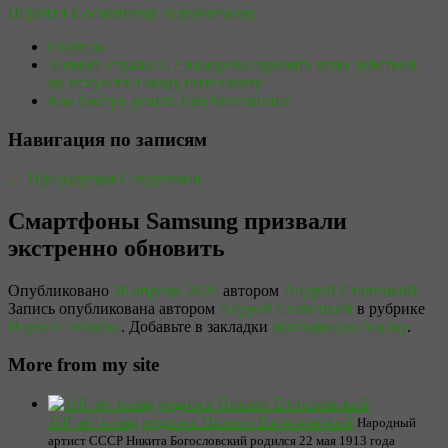
Перейти к основному содержимому
Главная
Yomiuri: страны G7 намерены принять план действий
по искусственному интеллекту
Как быстро уснуть при бессоннице
Навигация по записям
←
Предыдущая
Следующая
→
Смартфоны Samsung призвали
экстренно обновить
Опубликовано
28 апреля, 2026
автором
Андрей Ставицкий
Запись опубликована автором
Андрей Ставицкий
в рубрике
Наука и техника
. Добавьте в закладки
постоянную ссылку
.
More from my site
110 лет назад родился Никита Богословский
Народный
артист СССР Никита Богословский родился 22 мая 1913 года