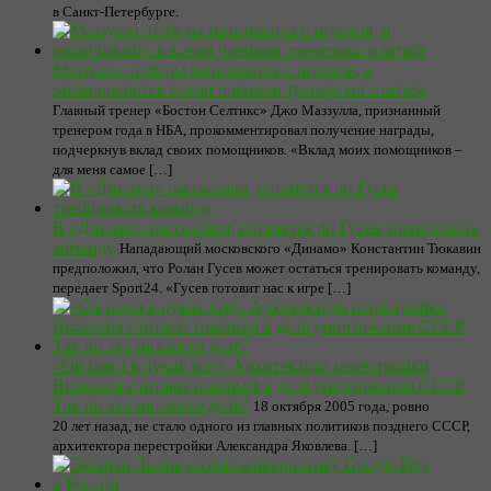
в Санкт-Петербурге.
Маззулла: победы начинаются с игроков, а
заканчиваются всеми членами тренерского штаба
Главный тренер «Бостон Селтикс» Джо Маззулла, признанный
тренером года в НБА, прокомментировал получение награды,
подчеркнув вклад своих помощников. «Вклад моих помощников –
для меня самое […]
В «Динамо» рассказали, останется ли Гусев тренировать
команду
Нападающий московского «Динамо» Константин Тюкавин
предположил, что Ролан Гусев может остаться тренировать команду,
передает Sport24. «Гусев готовит нас к игре […]
«Он имел в руках все». Архитектора перестройки
Яковлева считают главным в деле уничтожения СССР.
Так ли это на самом деле?
18 октября 2005 года, ровно
20 лет назад, не стало одного из главных политиков позднего СССР,
архитектора перестройки Александра Яковлева. […]