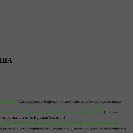
 США
кольницы
Следователи в Тверской области завели уголовное дело после
от день – 31 мая в каждый год за последние 20 лет
В нашем
 день с начала века. В дальнейшем […]
В Хасанском районе завершено расследование
рскому краю завершено расследование уголовного дела в отношении и.о.