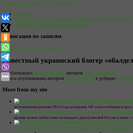
Перейти к основному содержимому
Главная
Yomiuri: страны G7 намерены принять план действий по 
Как быстро уснуть при бессоннице
Навигация по записям
←
Предыдущая
Следующая
→
Известный украинский блогер «обалде
Опубликовано
28 апреля, 2026
автором
Олег Давыдов
Запись опубликована автором
Олег Давыдов
в рубрике
Интерн
More from my site
исчезновения девочки 2013 года рождения. Об этом сообщили в прес
архиве можно найти новости каждого дня путинской России и мира с л
уголовного дела в отношении бывшего и.о. начальника 