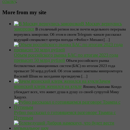
ссылку
.
More from my site
В Москву вернулись
заморозки
В столичный регион после почти недельного перерыва
вернулись заморозки. Об этом в своем Telegram -канале рассказал
ведущий специалист центра погоды «Фобос» Михаил […]
Объем российского рынка БАС по итогам 2023 года
превысит 50 млрд рублей
Объем российского рынка
беспилотных авиационных систем (БАС) по итогам 2023 года
превысит 50 млрд рублей. Об этом заявил замглавы минпромторга
Василий Шпак на заседании президиума […]
Зачем
японский клерк женился на кукле
Японец Акихико Кондо
убеждает всех, что живет душа в душу со своей супругой Мику
Хацунэ.
Рубио рассказал о готовящемся разговоре Трампа с
Путиным