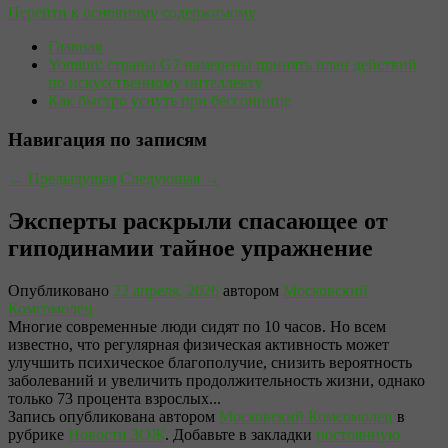
Перейти к основному содержимому
Главная
Yomiuri: страны G7 намерены принять план действий
по искусственному интеллекту
Как быстро уснуть при бессоннице
Навигация по записям
←
Предыдущая
Следующая
→
Эксперты раскрыли спасающее от
гиподинамии тайное упражнение
Опубликовано
22 апреля, 2026
автором
Московский
Комсомолец
Многие современные люди сидят по 10 часов. Но всем
известно, что регулярная физическая активность может
улучшить психическое благополучие, снизить вероятность
заболеваний и увеличить продолжительность жизни, однако
только 73 процента взрослых...
Запись опубликована автором
Московский Комсомолец
в
рубрике
Новости ЗОЖ
. Добавьте в закладки
постоянную