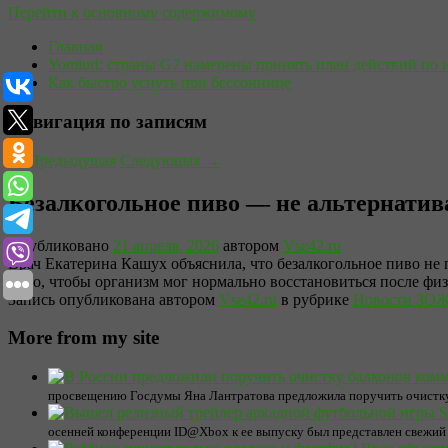
Перейти к основному содержимому
Главная
Yomiuri: страны G7 намерены принять план действий по 
Как быстро уснуть при бессоннице
Навигация по записям
←
Предыдущая
Следующая
→
Безалкогольное пиво — не альтернатив
Опубликовано
21 апреля, 2026
автором
Vse42.ru
Врач Екатерина Кашух объяснила, что безалкогольное пиво не 
мало, чтобы организм мог нормально восстановиться после физ
Запись опубликована автором
Vse42.ru
в рубрике
Новости ЗО
More from my site
просвещению Госдумы Яна Лантратова предложила поручить очистку б
осенней конференции ID@Xbox к ее выпуску был представлен свежий 