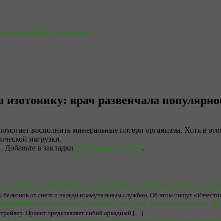
искусственному интеллекту
а изотонику: врач развенчала популярно
помогает восполнить минеральные потери организма. Хотя в этом
ической нагрузки.
Ж
. Добавьте в закладки
постоянную ссылку
.
В России предложили поручить очистку бал
алконов от снега и наледи коммунальным службам. Об этом пишут «Известия
Вышел релизный трейлер аркадной футбольной игры Supe
трейлер. Проект представляет собой аркадный […]