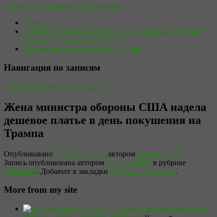
Перейти к основному содержимому
Главная
Yomiuri: страны G7 намерены принять план действий
по искусственному интеллекту
Как быстро уснуть при бессоннице
Навигация по записям
←
Предыдущая
Следующая
→
Жена министра обороны США надела
дешевое платье в день покушения на
Трампа
Опубликовано
28 апреля, 2026
автором
Мария Винар
Запись опубликована автором
Мария Винар
в рубрике
Ценности
. Добавьте в закладки
постоянную ссылку
.
More from my site
Наталье