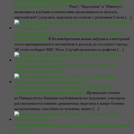
Клубы-основатели Суперлиги выдвинули встречные
обвинения в адрес УЕФА
"Реал", "Барселона" и "Ювентус",
являющиеся клубами-основателями провалившегося проекта
европейской Суперлиги, выразили несогласие с решением Союза […]
Кошка проехала 25 километров под капотом машины
и осталась жива
В Великобритании кошка забралась в моторный
отсек припаркованного автомобиля и доехала до соседнего города.
Об этом сообщает BBC News. Случай произошел в графстве […]
Житель Дзержинска рассказал о стрельбе ВСУ по
горожанам «как в тире»
Исследование: игры-«стрелялки» способствуют
улучшению когнитивных навыков
Ирландские ученые
из Университета Лимерик опубликовали исследование, в котором
рассматривается влияние динамичных видеоигр в жанре боевика
на когнитивные способности человека, пишет […]
Британские каннибалы съели 37 человек четыре тысячи
лет назад