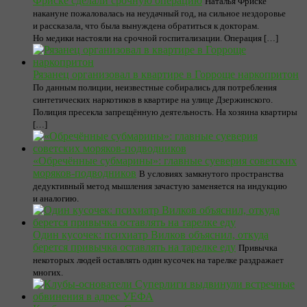
Фриске сделали срочную операцию
Наталья Фриске
накануне пожаловалась на неудачный год, на сильное нездоровье
и рассказала, что была вынуждена обратиться к докторам.
Но медики настояли на срочной госпитализации. Операция […]
Рязанец организовал в квартире в Горроще наркопритон
По данным полиции, неизвестные собирались для потребления
синтетических наркотиков в квартире на улице Дзержинского.
Полиция пресекла запрещённую деятельность. На хозяина квартиры
[…]
«Обречённые субмарины»: главные суеверия советских
моряков-подводников
В условиях замкнутого пространства
дедуктивный метод мышления зачастую заменяется на индукцию
и аналогию.
Один кусочек: психиатр Вилков объяснил, откуда
берется привычка оставлять на тарелке еду
Привычка
некоторых людей оставлять один кусочек на тарелке раздражает
многих.