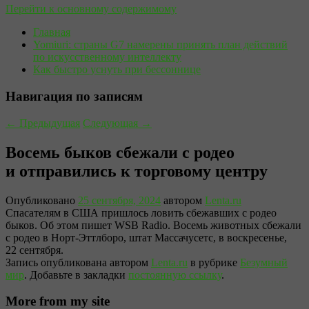
Перейти к основному содержимому
Главная
Yomiuri: страны G7 намерены принять план действий
по искусственному интеллекту
Как быстро уснуть при бессоннице
Навигация по записям
←
Предыдущая
Следующая
→
Восемь быков сбежали с родео
и отправились к торговому центру
Опубликовано
25 сентября, 2024
автором
Lenta.ru
Спасателям в США пришлось ловить сбежавших с родео
быков. Об этом пишет WSB Radio. Восемь животных сбежали
с родео в Норт-Эттлборо, штат Массачусетс, в воскресенье,
22 сентября.
Запись опубликована автором
Lenta.ru
в рубрике
Безумный
мир
. Добавьте в закладки
постоянную ссылку
.
More from my site