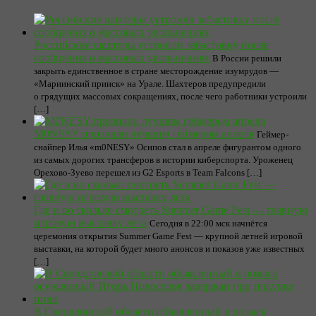
Российские шахтеры устроили забастовку после
сообщения о массовых увольнениях
В России решили
закрыть единственное в стране месторождение изумрудов —
«Мариинский прииск» на Урале. Шахтеров предупредили
о грядущих массовых сокращениях, после чего работники устроили
[…]
M0NESY признали лучшим геймером апреля
Геймер-
снайпер Илья «m0NESY» Осипов стал в апреле фигурантом одного
из самых дорогих трансферов в истории киберспорта. Уроженец
Орехово-Зуево перешел из G2 Esports в Team Falcons […]
Где и во сколько смотреть Summer Game Fest — главную
игровую выставку лета
Сегодня в 22:00 мск начнётся
церемония открытия Summer Game Fest — крупной летней игровой
выставки, на которой будет много анонсов и показов уже известных
[…]
В Свердловской области объявленный в розыск