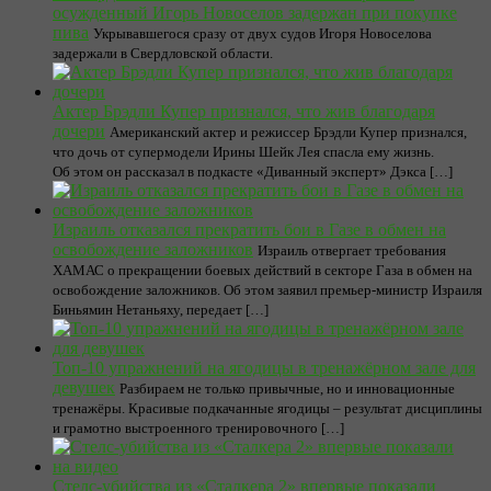
осужденный Игорь Новоселов задержан при покупке
пива
Укрывавшегося сразу от двух судов Игоря Новоселова
задержали в Свердловской области.
Актер Брэдли Купер признался, что жив благодаря
дочери
Американский актер и режиссер Брэдли Купер признался,
что дочь от супермодели Ирины Шейк Лея спасла ему жизнь.
Об этом он рассказал в подкасте «Диванный эксперт» Дэкса […]
Израиль отказался прекратить бои в Газе в обмен на
освобождение заложников
Израиль отвергает требования
ХАМАС о прекращении боевых действий в секторе Газа в обмен на
освобождение заложников. Об этом заявил премьер-министр Израиля
Биньямин Нетаньяху, передает […]
Топ-10 упражнений на ягодицы в тренажёрном зале для
девушек
Разбираем не только привычные, но и инновационные
тренажёры. Красивые подкачанные ягодицы – результат дисциплины
и грамотно выстроенного тренировочного […]
Стелс-убийства из «Сталкера 2» впервые показали