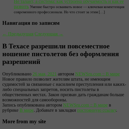
Не талант, а система: как устроена обучаемость и как ее
развить
Умение быстро осваивать новое — ключевая компетенция
современного профессионала. Но что стоит за этим […]
Навигация по записям
←
Предыдущая
Следующая
→
В Техасе разрешили повсеместное
ношение пистолетов без оформления
разрешений
Опубликовано
26 мая, 2021
автором
NEWSru.com :: В мире
Новое правило позволит жителям штата, не имеющим
судимостей за связанные с насилием преступления или каких-
либо специальных запретов, носить пистолеты в
общественных местах. Закон призван дать гражданам больше
возможностей для самообороны.
Запись опубликована автором
NEWSru.com :: В мире
в
рубрике
В мире
. Добавьте в закладки
постоянную ссылку
.
More from my site