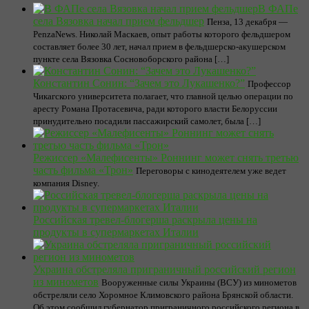
В ФАПе
села Вязовка начал прием фельдшер
Пенза, 13 декабря —
PenzaNews. Николай Маскаев, опыт работы которого фельдшером
составляет более 30 лет, начал прием в фельдшерско-акушерском
пункте села Вязовка Сосновоборского района […]
Константин Сонин: “Зачем это Лукашенко?”
Профессор
Чикагского университета полагает, что главной целью операции по
аресту Романа Протасевича, ради которого власти Белоруссии
принудительно посадили пассажирский самолет, была […]
Режиссер «Малефисенты» Роннинг может снять третью
часть фильма «Трон»
Переговоры с кинодеятелем уже ведет
компания Disney.
Российская тревел-блогерша раскрыла цены на
продукты в супермаркетах Италии
Украина обстреляла приграничный российский регион
из минометов
Вооруженные силы Украины (ВСУ) из минометов
обстреляли село Хоромное Климовского района Брянской области.
Об этом сообщил губернатор приграничного российского региона в