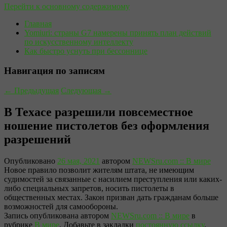
Перейти к основному содержимому
Главная
Yomiuri: страны G7 намерены принять план действий
по искусственному интеллекту
Как быстро уснуть при бессоннице
Навигация по записям
←
Предыдущая
Следующая
→
В Техасе разрешили повсеместное
ношение пистолетов без оформления
разрешений
Опубликовано
26 мая, 2021
автором
NEWSru.com :: В мире
Новое правило позволит жителям штата, не имеющим
судимостей за связанные с насилием преступления или каких-
либо специальных запретов, носить пистолеты в
общественных местах. Закон призван дать гражданам больше
возможностей для самообороны.
Запись опубликована автором
NEWSru.com :: В мире
в
рубрике
В мире
. Добавьте в закладки
постоянную ссылку
.