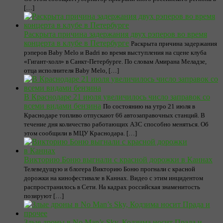
[…]
Раскрыта причина задержания двух рэперов во время
концерта в клубе в Петербурге
Раскрыта причина задержания
рэперов Baby Melo и Badri во время выступления на сцене клуба
«Гигант-холл» в Санкт-Петербурге. По словам Амирана Меладзе,
отца исполнителя Baby Melo, […]
В Краснодаре 21 июля увеличилось число заправок со
всеми видами бензина
По состоянию на утро 21 июля в
Краснодаре топливо отпускают 66 автозаправочных станций. В
течение дня количество работающих АЗС способно меняться. Об
этом сообщили в МЦУ Краснодара. […]
Викторию Боню выгнали с красной дорожки в Каннах
Телеведущую и блогера Викторию Боню прогнали с красной
дорожки на кинофестивале в Каннах. Видео с этим инцидентом
распространилось в Сети. На кадрах российская знаменитость
позируют […]
Злые дроны в No Man’s Sky, Кодзима носит Прада и