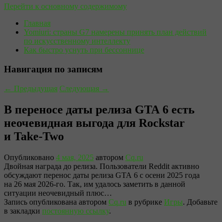
Перейти к основному содержимому
Главная
Yomiuri: страны G7 намерены принять план действий
по искусственному интеллекту
Как быстро уснуть при бессоннице
Навигация по записям
←
Предыдущая
Следующая
→
В переносе даты релиза GTA 6 есть
неочевидная выгода для Rockstar
и Take-Two
Опубликовано
4 мая, 2025
автором
Cq.ru
Двойная награда до релиза. Пользователи Reddit активно
обсуждают перенос даты релиза GTA 6 с осени 2025 года
на 26 мая 2026-го. Так, им удалось заметить в данной
ситуации неочевидный плюс…
Запись опубликована автором
Cq.ru
в рубрике
Игры
. Добавьте
в закладки
постоянную ссылку
.