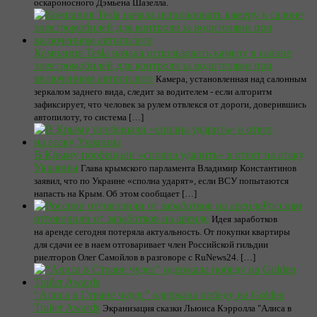
оскароносного Дэмьена Шазелла.
Компания Tesla начала использовать камеру в салоне
электромобилей для контроля за водителями при
включенном автопилоте
Камера, установленная над салонным
зеркалом заднего вида, следит за водителем - если алгоритм
зафиксирует, что человек за рулем отвлекся от дороги, доверившись
автопилоту, то система […]
В Крыму пообещали «сполна ударить» в ответ на атаку
Украины
Глава крымского парламента Владимир Константинов
заявил, что по Украине «сполна ударят», если ВСУ попытаются
напасть на Крым. Об этом сообщает […]
Россиян
отговорили от заработков на аренде
Идея заработков
на аренде сегодня потеряла актуальность. От покупки квартиры
для сдачи ее в наем отговаривает член Российской гильдии
риелторов Олег Самойлов в разговоре с RuNews24. […]
“Алиса в Стране чудес” одержала победу на Golden
Trailer Awards
Экранизация сказки Льюиса Кэрролла "Алиса в