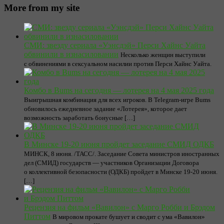
More from my site
СМИ: звезду сериала «Уэнсдэй» Перси Хайнс Уайта
обвинили в изнасиловании
Несколько женщин выступили
с обвинениями в сексуальном насилии против Перси Хайнс Уайта.
Комбо в Bums на сегодня — лотерея на 4 мая 2025 года
Выигрышная комбинация для всех игроков. В Telegram-игре Bums
обновилось ежедневное задание «Лотерея», которое дает
возможность заработать бонусные […]
В Минске 19-20 июня пройдет заседание СМИД ОДКБ
МИНСК, 8 июня. /ТАСС/. Заседание Совета министров иностранных
дел (СМИД) государств — участников Организации Договора
о коллективной безопасности (ОДКБ) пройдет в Минске 19-20 июня.
[…]
Рецензия на фильм «Вавилон» с Марго Робби и Брэдом
Питтом
В мировом прокате бушует и сводит с ума «Вавилон»