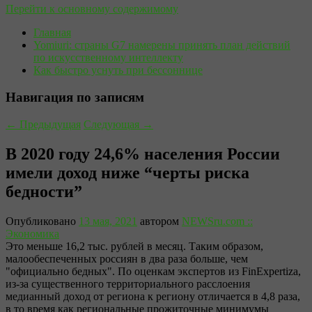
Перейти к основному содержимому
Главная
Yomiuri: страны G7 намерены принять план действий
по искусственному интеллекту
Как быстро уснуть при бессоннице
Навигация по записям
←
Предыдущая
Следующая
→
В 2020 году 24,6% населения России
имели доход ниже “черты риска
бедности”
Опубликовано
13 мая, 2021
автором
NEWSru.com ::
Экономика
Это меньше 16,2 тыс. рублей в месяц. Таким образом,
малообеспеченных россиян в два раза больше, чем
"официально бедных". По оценкам экспертов из FinExpertiza,
из-за существенного территориального расслоения
медианный доход от региона к региону отличается в 4,8 раза,
в то время как региональные прожиточные минимумы