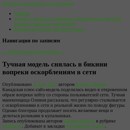
Перейти к основному содержимому
Главная
Yomiuri: страны G7 намерены принять план действий
по искусственному интеллекту
Как быстро уснуть при бессоннице
Навигация по записям
←
Предыдущая
Следующая
→
Тучная модель снялась в бикини
вопреки оскорблениям в сети
Опубликовано
21 мая, 2023
автором
Карина Черных
Канадская плюс-сайз-модель поделилась видео в откровенном
образе вопреки хейту со стороны пользователей сети. Тучная
манекенщица Оливия рассказала, что регулярно сталкивается
с оскорблениями в сети и реальной жизни по поводу фигуры.
Однако блогерша продолжает носить желаемые вещи и
делиться роликами в купальниках.
Запись опубликована автором
Карина Черных
в рубрике
Ценности
. Добавьте в закладки
постоянную ссылку
.