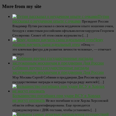
More from my site
Путин
рассказал о неудачном опыте с очками
Президент России
Владимир Путин рассказал о своем неудачном опыте ношения очков,
беседуя с известным российским офтальмологом-хирургом Георгием
Столяренко. Сюжет об этом сняли журналисты […]
Чему
должен научить сына идеальный отец
«Отец —
это ключевая фигура для развития личности человека», — отмечает
эксперт.
Собянин вручил государственные награды
заслуженным москвичам в преддверии Дня России
Мэр Москвы Сергей Собянин в преддверии Дня России вручил
государственные награды и награды города ряду жителей […]
Большинство погибших при ударе ВСУ в Хорлах
не могут опознать
Не все погибшие в селе Хорлы Херсонской
области сейчас идентифицированы. Еще проводится
судмедэкспертиза с ДНК-тестами, чтобы установить […]