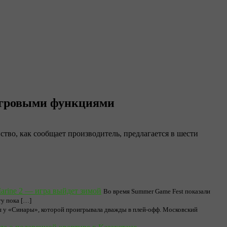
игровыми функциями
во, как сообщает производитель, предлагается в шести
arine 2 — игра выйдет зимой
Во время Summer Game Fest показали
ту пока […]
ш у «Синары», которой проигрывала дважды в плей-офф. Московский