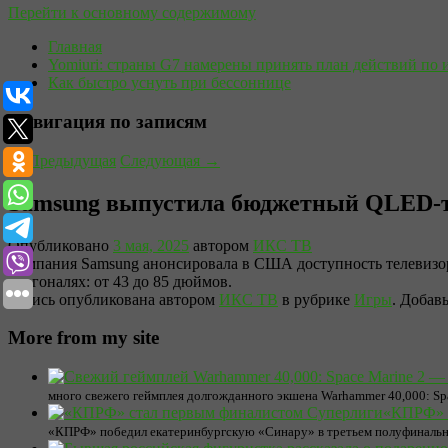
Перейти к основному содержимому
Главная
Yomiuri: страны G7 намерены принять план действий по 
Как быстро уснуть при бессоннице
Навигация по записям
←
Предыдущая
Следующая
→
Samsung выпустила бюджетный QLED-т
Опубликовано
3 мая, 2025
автором
ИКС ТВ
Компания Samsung анонсировала в США доступность телевизор
диагоналях: от 43 до 85 дюймов.
Запись опубликована автором
ИКС ТВ
в рубрике
Игры
. Добав
More from my site
много свежего геймплея долгожданного экшена Warhammer 40,000: Spac
«КПРФ» 
«КПРФ» победил екатеринбургскую «Синару» в третьем полуфинальн