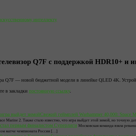
искусственному интеллекту
елевизор Q7F с поддержкой HDR10+ и 
а Q7F — новой бюджетной модели в линейке QLED 4K. Устройст
ьте в закладки
постоянную ссылку
.
Свежий геймплей Warhammer 40,000: Space M
e Marine 2. Также стало известно, что игра выйдет этой зимой, но точную да
стал первым финалистом Суперлиги
Московская команда взяла реван
ом матче чемпионата России […]