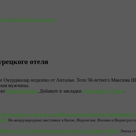
искусственному интеллекту
урецкого отеля
ке Окурджалар недалеко от Антальи. Тело 50-летнего Максима Ш
ения мужчины.
ике
Происшествия
. Добавьте в закладки
постоянную ссылку
.
«А
ырей
На международных выставках в Китае, Индонезии, Японии и Индии росси
Конец пути: Google официально закрыл стриминг Stadia
Эпоха ст