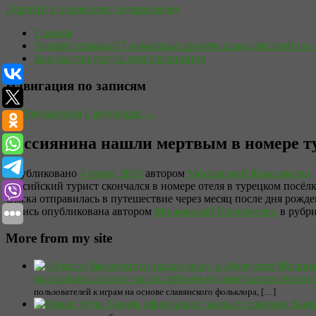
Перейти к основному содержимому
Главная
Yomiuri: страны G7 намерены принять план действий по 
Как быстро уснуть при бессоннице
Навигация по записям
←
Предыдущая
Следующая
→
Россиянина нашли мертвым в номере т
Опубликовано
4 июня, 2026
автором
Московский Комсомолец
Российский турист скончался в номере отеля в турецком посёл
Омска отправилась в путешествие через месяц после дня рожд
Запись опубликована автором
Московский Комсомолец
в рубр
More from my site
рассказали о спросе на российские видеоигры про богат
пользователей к играм на основе славянского фольклора, […]