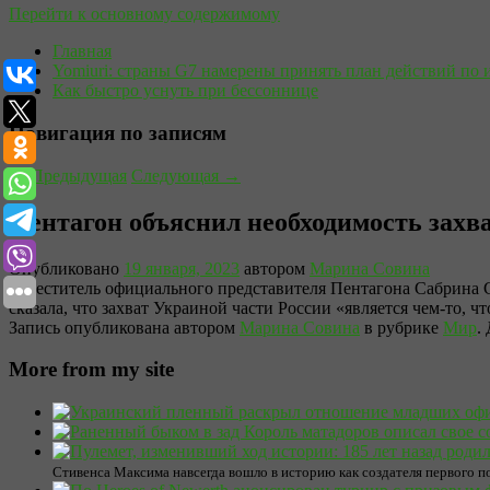
Перейти к основному содержимому
Главная
Yomiuri: страны G7 намерены принять план действий по 
Как быстро уснуть при бессоннице
Навигация по записям
←
Предыдущая
Следующая
→
Пентагон объяснил необходимость зах
Опубликовано
19 января, 2023
автором
Марина Совина
Заместитель официального представителя Пентагона Сабрина 
сказала, что захват Украиной части России «является чем-то, 
Запись опубликована автором
Марина Совина
в рубрике
Мир
.
More from my site
Стивенса Максима навсегда вошло в историю как создателя первого 