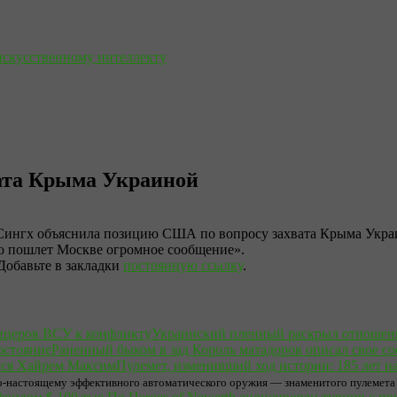
искусственному интеллекту
вата Крыма Украиной
Сингх объяснила позицию США по вопросу захвата Крыма Украин
что пошлет Москве огромное сообщение».
 Добавьте в закладки
постоянную ссылку
.
Украинский пленный раскрыл отношен
Раненный быком в зад Король матадоров описал свое со
Пулемет, изменивший ход истории: 185 лет 
по-настоящему эффективного автоматического оружия — знаменитого пулемета