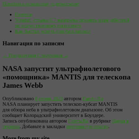
Перейти к основному содержимому
Главная
Yomiuri: страны G7 намерены принять план действий
по искусственному интеллекту
Как быстро уснуть при бессоннице
Навигация по записям
←
Предыдущая
Следующая
→
NASA запустит ультрафиолетового
«помощника» MANTIS для телескопа
James Webb
Опубликовано
8 июня, 2023
автором
Газета.Ru
NASA планирует запустить телескоп-кубсат MANTIS
для обзора неба в ультрафиолетовом диапазоне. Об этом
сообщает Колорадский университет в Боулдере.
Запись опубликована автором
Газета.Ru
в рубрике
Наука и
техника
. Добавьте в закладки
постоянную ссылку
.
More from my site