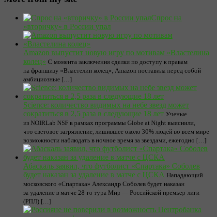
Спрос на
«вторичку» в России упал
Amazon выпустит новую игру по мотивам «Властелина
колец»
С момента заключения сделки по доступу к правам
на франшизу «Властелин колец», Amazon поставила перед собой
амбициозные […]
Science: количество видимых на небе звезд может
сократиться в 2,5 раза в следующие 18 лет
Ученые
из NOIRLab NSF в рамках программы Globe at Night выяснили,
что световое загрязнение, лишившее около 30% людей во всем мире
возможности наблюдать в ночное время за звездами, ежегодно […]
Абаскаль заявил, что футболист «Спартака» Соболев
будет наказан за удаление в матче с ЦСКА
Нападающий
московского «Спартака» Александр Соболев будет наказан
за удаление в матче 28-го тура Мир — Российской премьер-лиги
(РПЛ) […]