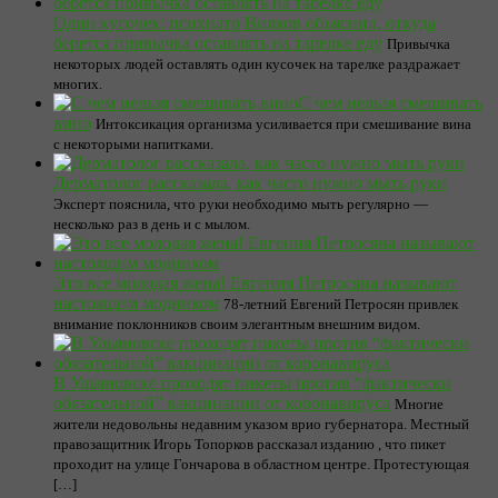
Один кусочек: психиатр Вилков объяснил, откуда
берется привычка оставлять на тарелке еду
Привычка
некоторых людей оставлять один кусочек на тарелке раздражает
многих.
С чем нельзя смешивать
вино
Интоксикация организма усиливается при смешивание вина
с некоторыми напитками.
Дерматолог рассказала, как часто нужно мыть руки
Эксперт пояснила, что руки необходимо мыть регулярно —
несколько раз в день и с мылом.
Это все молодая жена! Евгения Петросяна называют
настоящим модником
78-летний Евгений Петросян привлек
внимание поклонников своим элегантным внешним видом.
В Ульяновске проходят пикеты против “фактически
обязательной” вакцинации от коронавируса
Многие
жители недовольны недавним указом врио губернатора. Местный
правозащитник Игорь Топорков рассказал изданию , что пикет
проходит на улице Гончарова в областном центре. Протестующая
[…]