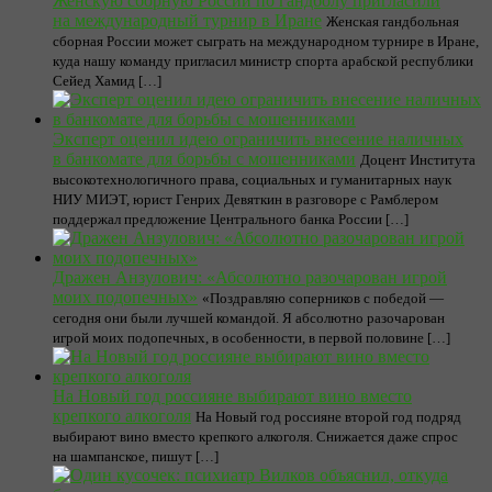
Женскую сборную России по гандболу пригласили
на международный турнир в Иране
Женская гандбольная
сборная России может сыграть на международном турнире в Иране,
куда нашу команду пригласил министр спорта арабской республики
Сейед Хамид […]
Эксперт оценил идею ограничить внесение наличных
в банкомате для борьбы с мошенниками
Доцент Института
высокотехнологичного права, социальных и гуманитарных наук
НИУ МИЭТ, юрист Генрих Девяткин в разговоре с Рамблером
поддержал предложение Центрального банка России […]
Дражен Анзулович: «Абсолютно разочарован игрой
моих подопечных»
«Поздравляю соперников с победой —
сегодня они были лучшей командой. Я абсолютно разочарован
игрой моих подопечных, в особенности, в первой половине […]
На Новый год россияне выбирают вино вместо
крепкого алкоголя
На Новый год россияне второй год подряд
выбирают вино вместо крепкого алкоголя. Снижается даже спрос
на шампанское, пишут […]