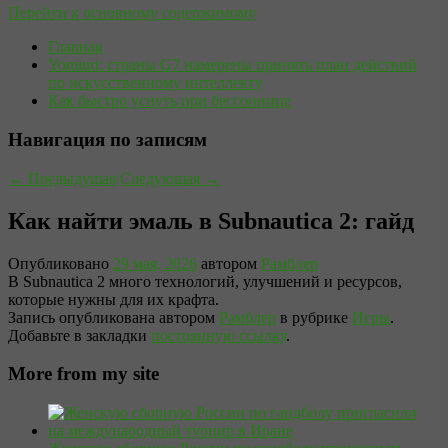
Перейти к основному содержимому
Главная
Yomiuri: страны G7 намерены принять план действий
по искусственному интеллекту
Как быстро уснуть при бессоннице
Навигация по записям
←
Предыдущая
Следующая
→
Как найти эмаль в Subnautica 2: гайд
Опубликовано
29 мая, 2026
автором
Рамблер
В Subnautica 2 много технологий, улучшений и ресурсов,
которые нужны для их крафта.
Запись опубликована автором
Рамблер
в рубрике
Игры
.
Добавьте в закладки
постоянную ссылку
.
More from my site