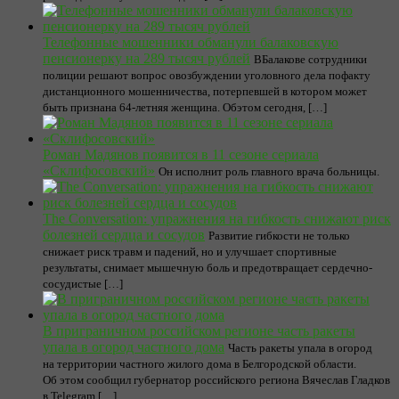
Телефонные мошенники обманули балаковскую
пенсионерку на 289 тысяч рублей
ВБалакове сотрудники
полиции решают вопрос овозбуждении уголовного дела пофакту
дистанционного мошенничества, потерпевшей в котором может
быть признана 64-летняя женщина. Обэтом сегодня, […]
Роман Мадянов появится в 11 сезоне сериала
«Склифосовский»
Он исполнит роль главного врача больницы.
The Conversation: упражнения на гибкость снижают риск
болезней сердца и сосудов
Развитие гибкости не только
снижает риск травм и падений, но и улучшает спортивные
результаты, снимает мышечную боль и предотвращает сердечно-
сосудистые […]
В приграничном российском регионе часть ракеты
упала в огород частного дома
Часть ракеты упала в огород
на территории частного жилого дома в Белгородской области.
Об этом сообщил губернатор российского региона Вячеслав Гладков
в Telegram […]