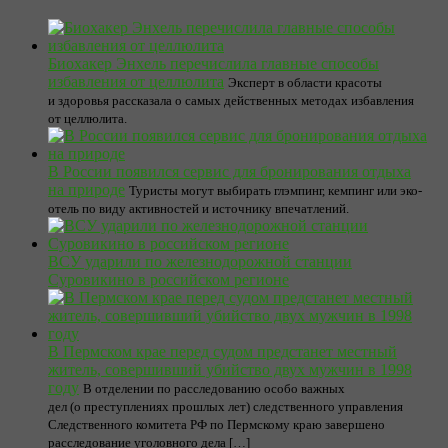
Биохакер Энхель перечислила главные способы
избавления от целлюлита
Эксперт в области красоты
и здоровья рассказала о самых действенных методах избавления
от целлюлита.
В России появился сервис для бронирования отдыха
на природе
Туристы могут выбирать глэмпинг, кемпинг или эко-
отель по виду активностей и источнику впечатлений.
ВСУ ударили по железнодорожной станции
Суровикино в российском регионе
В Пермском крае перед судом предстанет местный
житель, совершивший убийство двух мужчин в 1998
году
В отделении по расследованию особо важных
дел (о преступлениях прошлых лет) следственного управления
Следственного комитета РФ по Пермскому краю завершено
расследование уголовного дела […]