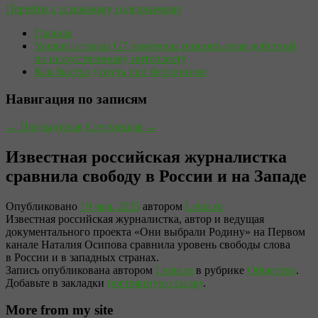
Перейти к основному содержимому
Главная
Yomiuri: страны G7 намерены принять план действий
по искусственному интеллекту
Как быстро уснуть при бессоннице
Навигация по записям
←
Предыдущая
Следующая
→
Известная российская журналистка
сравнила свободу в России и на Западе
Опубликовано
19 мая, 2025
автором
Lenta.ru
Известная российская журналистка, автор и ведущая
документального проекта «Они выбрали Родину» на Первом
канале Наталия Осипова сравнила уровень свободы слова
в России и в западных странах.
Запись опубликована автором
Lenta.ru
в рубрике
Общество
.
Добавьте в закладки
постоянную ссылку
.
More from my site