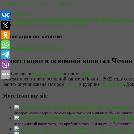
Перейти к основному содержимому
Главная
Yomiuri: страны G7 намерены принять план действий по 
Как быстро уснуть при бессоннице
Навигация по записям
←
Предыдущая
Следующая
→
Инвестиции в основной капитал Чечни в
Опубликовано
8 июня, 2023
автором
ТАСС
Объем инвестиций в основной капитал Чечни в 2022 году состав
Запись опубликована автором
ТАСС
в рубрике
Экономика
. До
More from my site
аппарат компьютерной томографии появился в филиале № 3 Балашихи
задержанный после того, как пробежал голышом по улице Рубинштейн