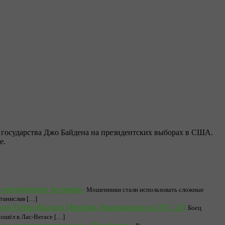
государства Джо Байдена на президентских выборах в США.
е.
с «похищением человека»
Мошенники стали использовать сложные
Станислав […]
еду Петра Яна над Мерабом Двалишвили на UFC 323
Боец
ошёл в Лас-Вегасе […]