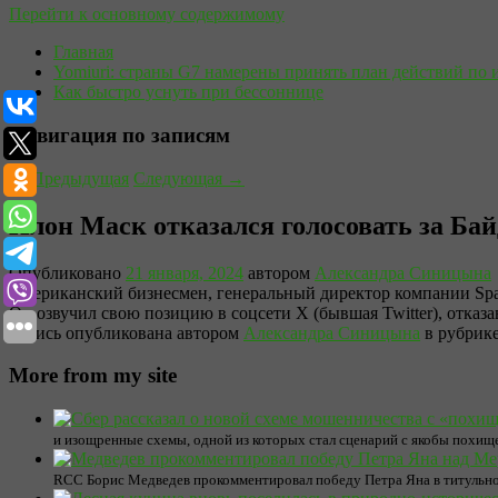
Перейти к основному содержимому
Главная
Yomiuri: страны G7 намерены принять план действий по 
Как быстро уснуть при бессоннице
Навигация по записям
←
Предыдущая
Следующая
→
Илон Маск отказался голосовать за Ба
Опубликовано
21 января, 2024
автором
Александра Синицына
Американский бизнесмен, генеральный директор компании Spa
Он озвучил свою позицию в соцсети Х (бывшая Twitter), отказа
Запись опубликована автором
Александра Синицына
в рубрик
More from my site
и изощренные схемы, одной из которых стал сценарий с якобы похище
RCC Борис Медведев прокомментировал победу Петра Яна в титульно