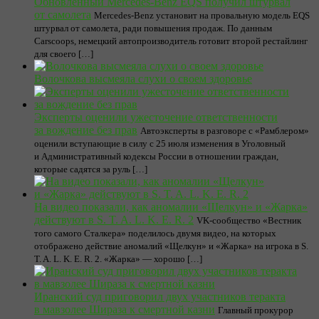
Обновленный Mercedes-Benz EQS получил штурвал
от самолета
Mercedes-Benz установит на провальную модель EQS
штурвал от самолета, ради повышения продаж. По данным
Carscoops, немецкий автопроизводитель готовит второй рестайлинг
для своего […]
Волочкова высмеяла слухи о своем здоровье
Эксперты оценили ужесточение ответственности
за вождение без прав
Автоэксперты в разговоре с «Рамблером»
оценили вступающие в силу с 25 июля изменения в Уголовный
и Административный кодексы России в отношении граждан,
которые садятся за руль […]
На видео показали, как аномалии «Щелкун» и «Жарка»
действуют в S. T. A. L. K. E. R. 2
VK-сообщество «Вестник
того самого Сталкера» поделилось двумя видео, на которых
отображено действие аномалий «Щелкун» и «Жарка» на игрока в S.
T. A. L. K. E. R. 2. «Жарка» — хорошо […]
Иранский суд приговорил двух участников теракта
в мавзолее Шираза к смертной казни
Главный прокурор