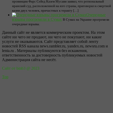
провинции Фарс Сейед Казем Мусави заявил, что региональный
иранский суд, расположенной на юге страны, приговорил к смертной
казни двух человек, причастных к теракту […]
Очередные
взрывы прогремели в Сумах
В Сумах на Украине прогремели
очередные взрывы.
Данный сайт не является коммерческим проектом. На этом
сайте ни чего не продают, ни чего не покупают, ни какие
услуги не оказываются. Сайт представляет собой ленту
новостей RSS канала news.rambler.ru, yandex.ru, newsru.com и
lenta.ru . Материалы публикуются без искажения,
ответственность за достоверность публикуемых новостей
Администрация сайта не несёт.
Сайт от bmb3 @ 2023
Top