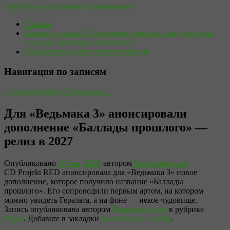
Перейти к основному содержимому
Главная
Yomiuri: страны G7 намерены принять план действий
по искусственному интеллекту
Как быстро уснуть при бессоннице
Навигация по записям
←
Предыдущая
Следующая
→
Для «Ведьмака 3» анонсировали
дополнение «Баллады прошлого» —
релиз в 2027
Опубликовано
27 мая, 2026
автором
Чемпионат.com
CD Projekt RED анонсировала для «Ведьмака 3» новое
дополнение, которое получило название «Баллады
прошлого». Его сопроводили первым артом, на котором
можно увидеть Геральта, а на фоне — некое чудовище.
Запись опубликована автором
Чемпионат.com
в рубрике
Игры
. Добавьте в закладки
постоянную ссылку
.