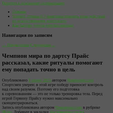
Перейти к основному содержимому
Главная
Yomiuri: страны G7 намерены принять план действий
по искусственному интеллекту
Как быстро уснуть при бессоннице
Навигация по записям
←
Предыдущая
Следующая
→
Чемпион мира по дартсу Прайс
рассказал, какие ритуалы помогают
ему попадать точно в цель
Опубликовано
8 июня, 2023
автором
Чемпионат.com
Спортсмен уверен: в этой игре победу приносит контроль
над своим разумом. Поэтому его подготовка
к соревнованиям — это не только тренировка тела. Перед
игрой Гервину Прайсу нужно максимально
сконцентрироваться.
Запись опубликована автором
Чемпионат.com
в рубрике
Игры
. Добавьте в закладки
постоянную ссылку
.