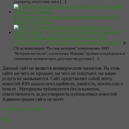
усталость, отсутствие сил и […]
В Госдуме отреагировали на освобождение Польшей
археолога Бутягина
ТАСС: СК начал проверять песню Манижи для
“Евровидения” на признаки “возбуждения ненависти”
В
СК на композицию "Русская женщина" пожаловалась АНО
"Ветеранские вести", сочтя номер Манижи "грубым оскорблением и
унижением человеческого достоинства русских […]
Данный сайт не является коммерческим проектом. На этом
сайте ни чего не продают, ни чего не покупают, ни какие
услуги не оказываются. Сайт представляет собой ленту
новостей RSS канала news.rambler.ru, yandex.ru, newsru.com и
lenta.ru . Материалы публикуются без искажения,
ответственность за достоверность публикуемых новостей
Администрация сайта не несёт.
Сайт от bmb3 @ 2023
Top