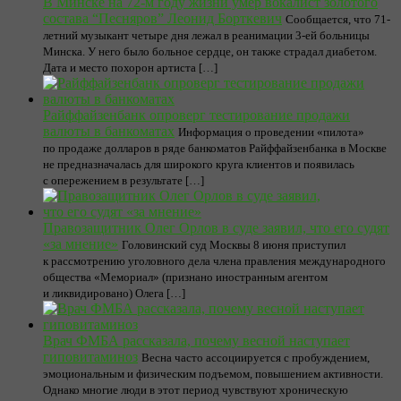
В Минске на 72-м году жизни умер вокалист золотого
состава “Песняров” Леонид Борткевич
Сообщается, что 71-
летний музыкант четыре дня лежал в реанимации 3-ей больницы
Минска. У него было больное сердце, он также страдал диабетом.
Дата и место похорон артиста […]
Райффайзенбанк опроверг тестирование продажи
валюты в банкоматах
Информация о проведении «пилота»
по продаже долларов в ряде банкоматов Райффайзенбанка в Москве
не предназначалась для широкого круга клиентов и появилась
с опережением в результате […]
Правозащитник Олег Орлов в суде заявил, что его судят
«за мнение»
Головинский суд Москвы 8 июня приступил
к рассмотрению уголовного дела члена правления международного
общества «Мемориал» (признано иностранным агентом
и ликвидировано) Олега […]
Врач ФМБА рассказала, почему весной наступает
гиповитаминоз
Весна часто ассоциируется с пробуждением,
эмоциональным и физическим подъемом, повышением активности.
Однако многие люди в этот период чувствуют хроническую